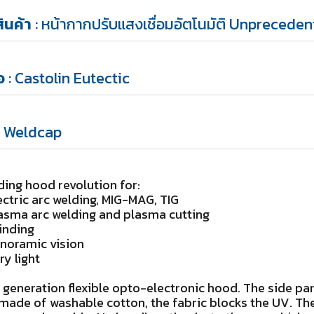
สินค้า
: หน้ากากปรับแสงเชื่อมอัตโนมัติ Unpreced
้อ
: Castolin Eutectic
: Weldcap
ing hood revolution for:
ectric arc welding, MIG-MAG, TIG
lasma arc welding and plasma cutting
inding
anoramic vision
ry light
generation flexible opto-electronic hood. The side par
made of washable cotton, the fabric blocks the UV. Th